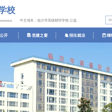
学校
中文域名：临沂市高级财经学校.公益
conomics
公开
넖
党建之窗
뀡
招生就业
녀
继