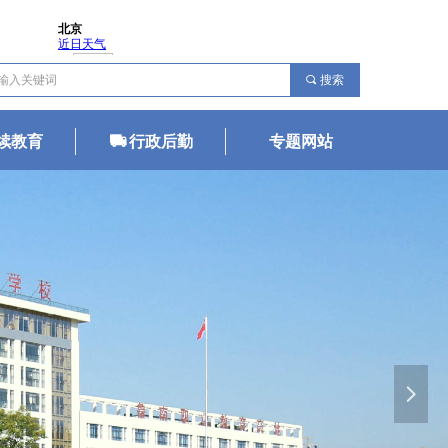
끠
搜索
续教育
년
行政后勤
专题网站
넲