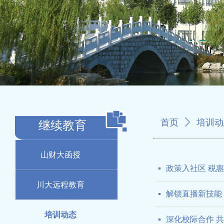
首页
ꄲ
培训动
继续教育
山财大函授
政策入社区 税
넷
川大远程教育
解锁直播新技能
넷
培训动态
深化校际合作 
넷