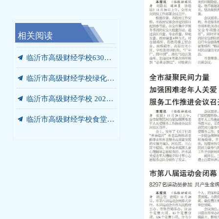
相关阅读
끔
끔
끔
끔
끔
끔
끔
끔
끔
끔
끔
끔
끔
끔
끔
我校携手未莱动漫，以“校中厂”破题AIGC人才培养“最后一公里”
临沂市高级财经学校“启阳税务校中厂”签约落地
党员、干部开展“进基地、寻初心、受教育”警示教育暨党员培训活动
临沂市高级财经学校绿化灌溉专用管道改造工程 成交结果公告
临沂市高级财经学校食堂燃气灶采购项目 成交结果公告
临沂市高级财经学校餐厅改造工程 竞争性磋商公告
我校党委书记张爱花讲授专题党课：弘扬沂蒙精神 书写青春答卷
我校赴华韩动漫探寻动漫人才培养新范式
我校开展“光荣在党50年”老党员走访慰问活动
我校开展“光荣在党50年”老党员走访慰问活动
我校庆七一主题系列活动圆满落幕
我校赴世博华创开展产教融合专题调研
商贸系赴新明辉供应链有限公司调研纪实
临沂市高级财经学校2026-2027学年年度定点印刷服务采购项目竞争性磋商公告
汲取榜样力量 勇当教育先锋 —— 我校开展兰培珍同志先进事迹宣讲报告会
끔
临沂市高级财经学校630箱变箱壳及内部部件更换项目 成交结果公告
끔
临沂市高级财经学校绿化灌溉专用管道改造工程 询价公告
끔
临沂市高级财经学校 2026-2027学年年度定点印刷服务采购项目 成交公告
끔
临沂市高级财经学校食堂燃气灶采购项目询价公告
끔
临沂市高级财经学校630箱变箱壳及内部部件更换项目 询价公告