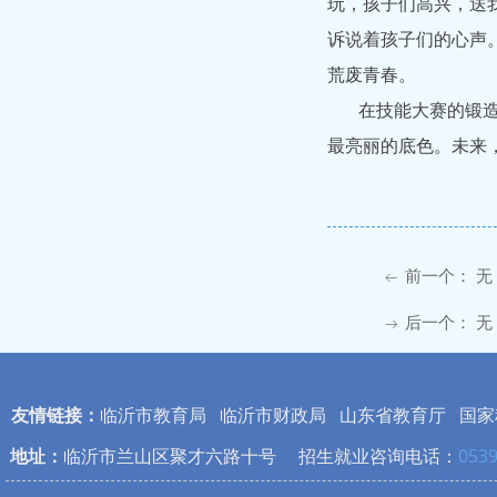
玩，孩子们高兴，送
诉说着孩子们的心声
荒废青春。
在技能大赛的锻
最亮丽的底色。未来
前一个：
无
ꂃ
后一个：
无
ꁹ
友情链接：
临沂市教育局
临沂市财政局
山东省教育厅
国家
地址：
临沂市兰山区聚才六路十号 招生就业咨询电话：
0539