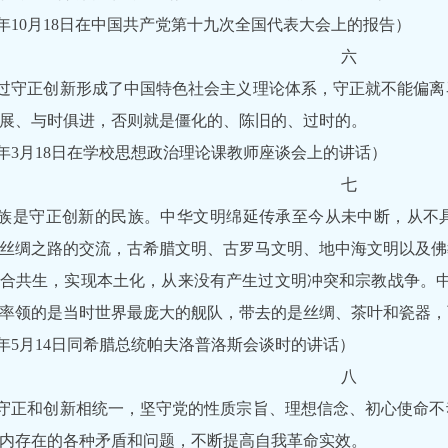
17年10月18日在中国共产党第十九次全国代表大会上的报告）
六
过守正创新形成了中国特色社会主义理论体系，守正就不能偏离
展、与时俱进，否则就是僵化的、陈旧的、过时的。
19年3月18日在学校思想政治理论课教师座谈会上的讲话）
七
族是守正创新的民族。中华文明绵延传承至今从未中断，从不
丝绸之路的交流，古希腊文明、古罗马文明、地中海文明以及佛
合共生，实现本土化，从来没有产生过文明冲突和宗教战争。中
率领的是当时世界最庞大的舰队，带去的是丝绸、茶叶和瓷器，
19年5月14日同希腊总统帕夫洛普洛斯会谈时的讲话）
八
守正和创新相统一，坚守党的性质宗旨、理想信念、初心使命不
内存在的各种矛盾和问题，不断提高自我革命实效。