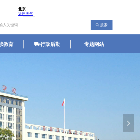
끠
搜索
续教育
년
行政后勤
专题网站
넲