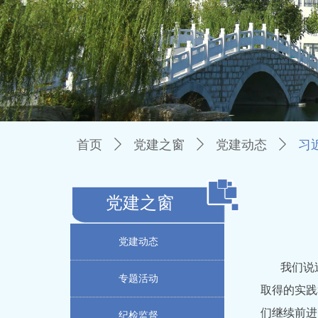
首页
ꄲ
党建之窗
ꄲ
党建动态
ꄲ
习
党建之窗
党建动态
我们说
专题活动
取得的实践
们继续前进
纪检监督