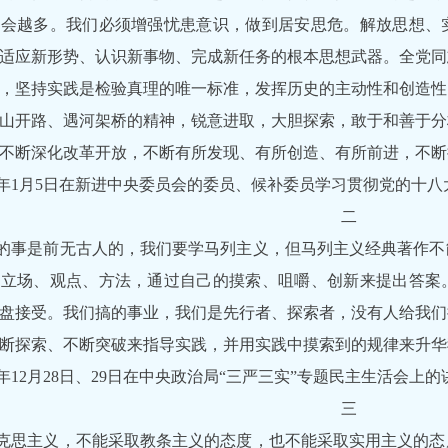
就会越多。我们必须增强忧患意识，做到居安思危。解放思想、
适应新形势、认识新事物、完成新任务的根本思想武器。全党同
，坚持实践是检验真理的唯一标准，发挥历史的主动性和创造性
山开路、遇河架桥的精神，锐意进取，大胆探索，敢于和善于分
不断深化改革开放，不断有所发现、有所创造、有所前进，不断
13年1月5日在新进中央委员会的委员、候补委员学习贯彻党的十
二
的事是前无古人的，我们要学马列主义，但马列主义经典著作不
、立场、观点、方法，通过自己的摸索、咀嚼、创新来提出答案
盘接受。我们搞的事业，我们是先行者、探索者，没有人给我们
断探索、不断突破来指导实践，并用实践中摸索到的规律来升华
15年12月28日、29日在中央政治局“三严三实”专题民主生活会上
三
克思主义，不能采取教条主义的态度，也不能采取实用主义的态