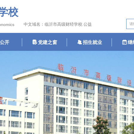
学校
中文域名：临沂市高级财经学校.公益
conomics
公开
넖
党建之窗
뀡
招生就业
녀
继