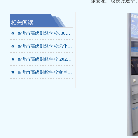
张爱花、校长张建华
相关阅读
끔
끔
끔
끔
끔
끔
끔
끔
끔
끔
끔
끔
끔
끔
끔
我校携手未莱动漫，以“校中厂”破题AIGC人才培养“最后一公里”
临沂市高级财经学校“启阳税务校中厂”签约落地
党员、干部开展“进基地、寻初心、受教育”警示教育暨党员培训活动
临沂市高级财经学校绿化灌溉专用管道改造工程 成交结果公告
临沂市高级财经学校食堂燃气灶采购项目 成交结果公告
临沂市高级财经学校餐厅改造工程 竞争性磋商公告
我校党委书记张爱花讲授专题党课：弘扬沂蒙精神 书写青春答卷
我校赴华韩动漫探寻动漫人才培养新范式
我校开展“光荣在党50年”老党员走访慰问活动
我校开展“光荣在党50年”老党员走访慰问活动
我校庆七一主题系列活动圆满落幕
我校赴世博华创开展产教融合专题调研
商贸系赴新明辉供应链有限公司调研纪实
临沂市高级财经学校2026-2027学年年度定点印刷服务采购项目竞争性磋商公告
汲取榜样力量 勇当教育先锋 —— 我校开展兰培珍同志先进事迹宣讲报告会
끔
临沂市高级财经学校630箱变箱壳及内部部件更换项目 成交结果公告
끔
临沂市高级财经学校绿化灌溉专用管道改造工程 询价公告
끔
临沂市高级财经学校 2026-2027学年年度定点印刷服务采购项目 成交公告
끔
临沂市高级财经学校食堂燃气灶采购项目询价公告
끔
临沂市高级财经学校630箱变箱壳及内部部件更换项目 询价公告