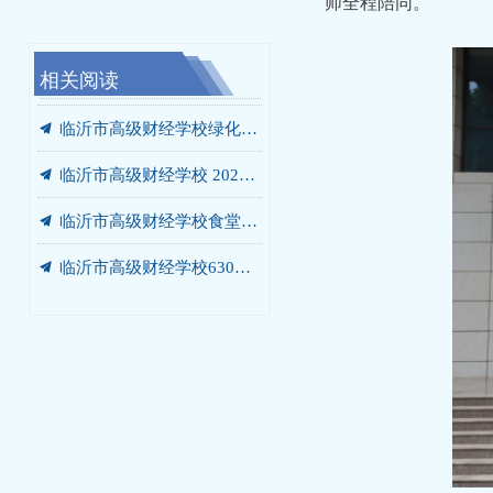
师全程陪同。
相关阅读
끔
끔
끔
끔
끔
끔
끔
끔
끔
끔
끔
끔
끔
끔
끔
我校携手未莱动漫，以“校中厂”破题AIGC人才培养“最后一公里”
临沂市高级财经学校“启阳税务校中厂”签约落地
党员、干部开展“进基地、寻初心、受教育”警示教育暨党员培训活动
临沂市高级财经学校630箱变箱壳及内部部件更换项目 成交结果公告
临沂市高级财经学校绿化灌溉专用管道改造工程 成交结果公告
临沂市高级财经学校食堂燃气灶采购项目 成交结果公告
我校党委书记张爱花讲授专题党课：弘扬沂蒙精神 书写青春答卷
我校赴华韩动漫探寻动漫人才培养新范式
我校开展“光荣在党50年”老党员走访慰问活动
我校开展“光荣在党50年”老党员走访慰问活动
我校庆七一主题系列活动圆满落幕
我校赴世博华创开展产教融合专题调研
商贸系赴新明辉供应链有限公司调研纪实
临沂市高级财经学校2026-2027学年年度定点印刷服务采购项目竞争性磋商公告
汲取榜样力量 勇当教育先锋 —— 我校开展兰培珍同志先进事迹宣讲报告会
끔
临沂市高级财经学校绿化灌溉专用管道改造工程 询价公告
끔
临沂市高级财经学校 2026-2027学年年度定点印刷服务采购项目 成交公告
끔
临沂市高级财经学校食堂燃气灶采购项目询价公告
끔
临沂市高级财经学校630箱变箱壳及内部部件更换项目 询价公告
끔
临沂市高级财经学校餐厅改造工程 竞争性磋商公告