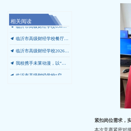
相关阅读
끔
끔
끔
끔
끔
끔
끔
끔
끔
끔
끔
끔
끔
끔
끔
党员、干部开展“进基地、寻初心、受教育”警示教育暨党员培训活动
临沂市高级财经学校630箱变箱壳及内部部件更换项目 成交结果公告
临沂市高级财经学校 2026-2027学年年度定点印刷服务采购项目 成交公告
临沂市高级财经学校绿化灌溉专用管道改造工程 成交结果公告
临沂市高级财经学校食堂燃气灶采购项目 成交结果公告
临沂市高级财经学校绿化灌溉专用管道改造工程 询价公告
临沂市高级财经学校食堂燃气灶采购项目询价公告
我校党委书记张爱花讲授专题党课：弘扬沂蒙精神 书写青春答卷
我校赴华韩动漫探寻动漫人才培养新范式
我校开展“光荣在党50年”老党员走访慰问活动
我校开展“光荣在党50年”老党员走访慰问活动
我校庆七一主题系列活动圆满落幕
我校赴世博华创开展产教融合专题调研
商贸系赴新明辉供应链有限公司调研纪实
汲取榜样力量 勇当教育先锋 —— 我校开展兰培珍同志先进事迹宣讲报告会
끔
临沂市高级财经学校630箱变箱壳及内部部件更换项目 询价公告
끔
临沂市高级财经学校餐厅改造工程 竞争性磋商公告
끔
临沂市高级财经学校2026-2027学年年度定点印刷服务采购项目竞争性磋商公告
끔
我校携手未莱动漫，以“校中厂”破题AIGC人才培养“最后一公里”
끔
临沂市高级财经学校“启阳税务校中厂”签约落地
紧扣岗位需求，
本次竞赛紧密对