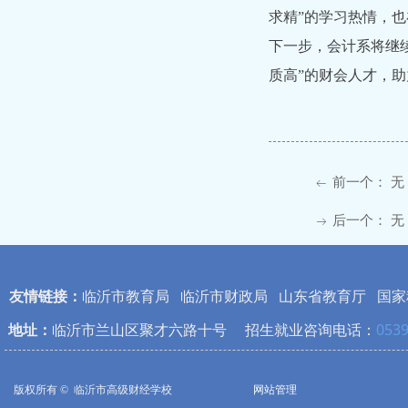
求精”的学习热情，也
下一步，会计系将继
质高”的财会人才，
前一个：
无
ꂃ
后一个：
无
ꁹ
友情链接：
临沂市教育局
临沂市财政局
山东省教育厅
国家
地址：
临沂市兰山区聚才六路十号 招生就业咨询电话：
0539
版权所有 © 
临沂市高级财经学校
网站管理