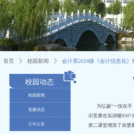
首页
ꄲ
校园新闻
ꄲ
会计系2024级《会计信息化
校园动态
校园新闻
为弘扬“一技在手
党建动态
识竞赛在实训楼050
公示公告
第二课堂增添了浓墨