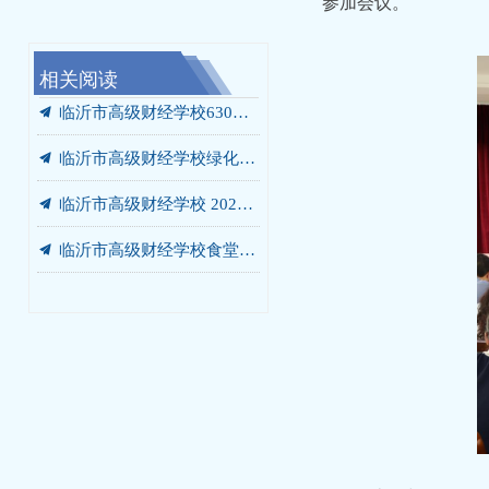
参加会议。
相关阅读
끔
끔
끔
끔
끔
끔
끔
끔
끔
끔
끔
끔
끔
끔
끔
我校携手未莱动漫，以“校中厂”破题AIGC人才培养“最后一公里”
临沂市高级财经学校“启阳税务校中厂”签约落地
党员、干部开展“进基地、寻初心、受教育”警示教育暨党员培训活动
临沂市高级财经学校绿化灌溉专用管道改造工程 成交结果公告
临沂市高级财经学校食堂燃气灶采购项目 成交结果公告
临沂市高级财经学校餐厅改造工程 竞争性磋商公告
我校党委书记张爱花讲授专题党课：弘扬沂蒙精神 书写青春答卷
我校赴华韩动漫探寻动漫人才培养新范式
我校开展“光荣在党50年”老党员走访慰问活动
我校开展“光荣在党50年”老党员走访慰问活动
我校庆七一主题系列活动圆满落幕
我校赴世博华创开展产教融合专题调研
商贸系赴新明辉供应链有限公司调研纪实
临沂市高级财经学校2026-2027学年年度定点印刷服务采购项目竞争性磋商公告
汲取榜样力量 勇当教育先锋 —— 我校开展兰培珍同志先进事迹宣讲报告会
끔
临沂市高级财经学校630箱变箱壳及内部部件更换项目 成交结果公告
끔
临沂市高级财经学校绿化灌溉专用管道改造工程 询价公告
끔
临沂市高级财经学校 2026-2027学年年度定点印刷服务采购项目 成交公告
끔
临沂市高级财经学校食堂燃气灶采购项目询价公告
끔
临沂市高级财经学校630箱变箱壳及内部部件更换项目 询价公告