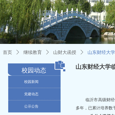
首页
ꄲ
继续教育
ꄲ
山财大函授
ꄲ
山东财经大学
山东财经大学临
校园动态
校园新闻
党建动态
临沂市高级财经
公示公告
多年，已累计培养数千