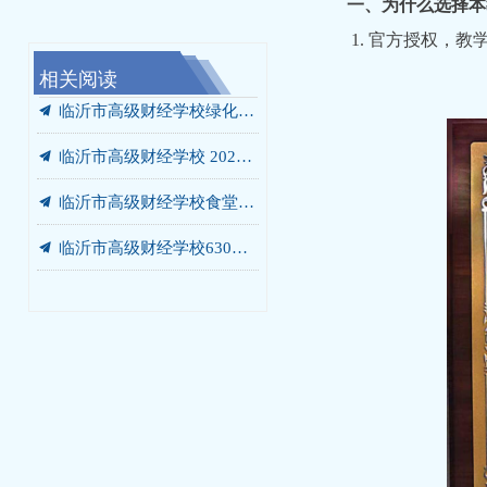
一、为什么选择本
1. 官方授权，教
相关阅读
끔
끔
끔
끔
끔
끔
끔
끔
끔
끔
끔
끔
끔
끔
끔
我校携手未莱动漫，以“校中厂”破题AIGC人才培养“最后一公里”
临沂市高级财经学校“启阳税务校中厂”签约落地
党员、干部开展“进基地、寻初心、受教育”警示教育暨党员培训活动
临沂市高级财经学校630箱变箱壳及内部部件更换项目 成交结果公告
临沂市高级财经学校绿化灌溉专用管道改造工程 成交结果公告
临沂市高级财经学校食堂燃气灶采购项目 成交结果公告
我校党委书记张爱花讲授专题党课：弘扬沂蒙精神 书写青春答卷
我校赴华韩动漫探寻动漫人才培养新范式
我校开展“光荣在党50年”老党员走访慰问活动
我校开展“光荣在党50年”老党员走访慰问活动
我校庆七一主题系列活动圆满落幕
我校赴世博华创开展产教融合专题调研
商贸系赴新明辉供应链有限公司调研纪实
临沂市高级财经学校2026-2027学年年度定点印刷服务采购项目竞争性磋商公告
汲取榜样力量 勇当教育先锋 —— 我校开展兰培珍同志先进事迹宣讲报告会
끔
临沂市高级财经学校绿化灌溉专用管道改造工程 询价公告
끔
临沂市高级财经学校 2026-2027学年年度定点印刷服务采购项目 成交公告
끔
临沂市高级财经学校食堂燃气灶采购项目询价公告
끔
临沂市高级财经学校630箱变箱壳及内部部件更换项目 询价公告
끔
临沂市高级财经学校餐厅改造工程 竞争性磋商公告