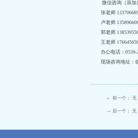
微信咨询（添加后
张老师 133706689
卢老师 135896606
郭老师 138539556
王老师 176645656
办公电话：0539-
现场咨询地址：临沂
前一个：
无
ꂃ
后一个：
无
ꁹ