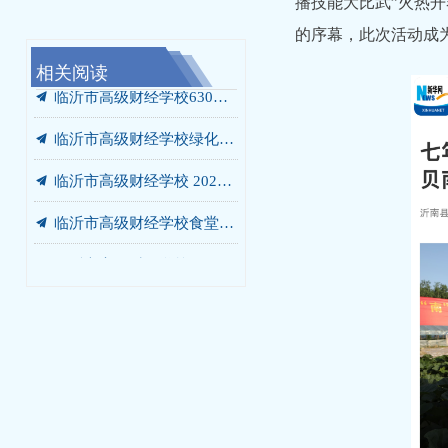
播技能大比武”火热开
的序幕，此次活动成
相关阅读
끔
끔
끔
끔
끔
끔
끔
끔
끔
끔
끔
끔
끔
끔
끔
我校携手未莱动漫，以“校中厂”破题AIGC人才培养“最后一公里”
临沂市高级财经学校“启阳税务校中厂”签约落地
党员、干部开展“进基地、寻初心、受教育”警示教育暨党员培训活动
临沂市高级财经学校绿化灌溉专用管道改造工程 成交结果公告
临沂市高级财经学校食堂燃气灶采购项目 成交结果公告
临沂市高级财经学校餐厅改造工程 竞争性磋商公告
我校党委书记张爱花讲授专题党课：弘扬沂蒙精神 书写青春答卷
我校赴华韩动漫探寻动漫人才培养新范式
我校开展“光荣在党50年”老党员走访慰问活动
我校开展“光荣在党50年”老党员走访慰问活动
我校庆七一主题系列活动圆满落幕
我校赴世博华创开展产教融合专题调研
商贸系赴新明辉供应链有限公司调研纪实
临沂市高级财经学校2026-2027学年年度定点印刷服务采购项目竞争性磋商公告
汲取榜样力量 勇当教育先锋 —— 我校开展兰培珍同志先进事迹宣讲报告会
끔
临沂市高级财经学校630箱变箱壳及内部部件更换项目 成交结果公告
끔
临沂市高级财经学校绿化灌溉专用管道改造工程 询价公告
끔
临沂市高级财经学校 2026-2027学年年度定点印刷服务采购项目 成交公告
끔
临沂市高级财经学校食堂燃气灶采购项目询价公告
끔
临沂市高级财经学校630箱变箱壳及内部部件更换项目 询价公告