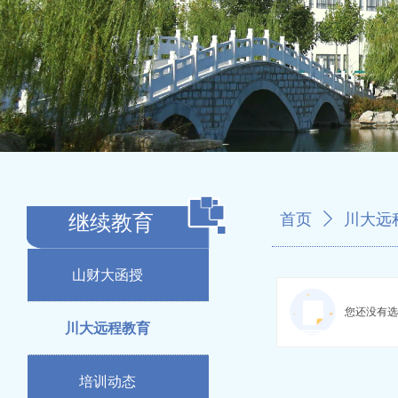
继续教育
首页
ꄲ
川大远
山财大函授
您还没有选
川大远程教育
培训动态